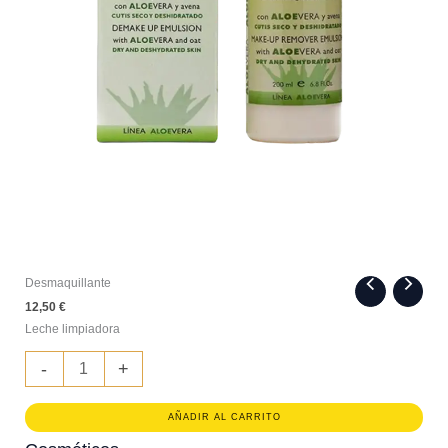
Desmaquillante
12,50
€
Leche limpiadora
Desmaquillante
-
+
cantidad
AÑADIR AL CARRITO