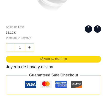
Anillo de Lava
35,10
€
Plata de 1ª Ley 925
Anillo
-
+
de
Lava
cantidad
AÑADIR AL CARRITO
Joyería de Lava y olivina
Guaranteed Safe Checkout