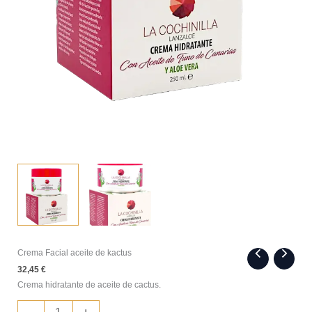
Crema Facial aceite de kactus
32,45
€
Crema hidratante de aceite de cactus.
Crema