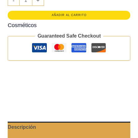
-
+
Facial
aceite
de
AÑADIR AL CARRITO
kactus
Cosméticos
cantidad
Guaranteed Safe Checkout
Descripción