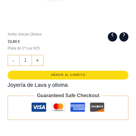
Anillo Volcan Olivina
33,80
€
Plata de 1ª Ley 925
Anillo
-
+
Volcan
Olivina
cantidad
AÑADIR AL CARRITO
Joyería de Lava y olivina
Guaranteed Safe Checkout