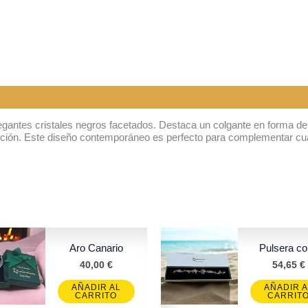
elegantes cristales negros facetados. Destaca un colgante en forma d
inción. Este diseño contemporáneo es perfecto para complementar cual
Aro Canario
Pulsera co
40,00
€
54,65
€
AÑADIR AL
AÑADIR A
CARRITO
CARRIT