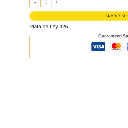
-
+
cristal
negro
cruz
AÑADIR AL
cantidad
Plata de Ley 925
Guaranteed Sa