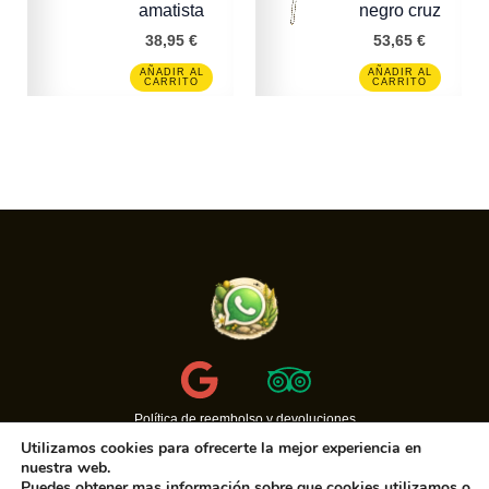
amatista
negro cruz
38,95
€
53,65
€
AÑADIR AL
AÑADIR AL
CARRITO
CARRITO
Política de reembolso y devoluciones
Condiciones de uso
Utilizamos cookies para ofrecerte la mejor experiencia en
Política de Privacidad
nuestra web.
Puedes obtener mas información sobre que cookies utilizamos o
Copyright © 2010 Casa Cueva Canaria