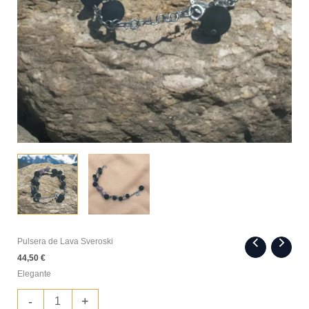
Pulsera de Lava Sveroski
44,50
€
Elegante
Pulsera
-
+
de