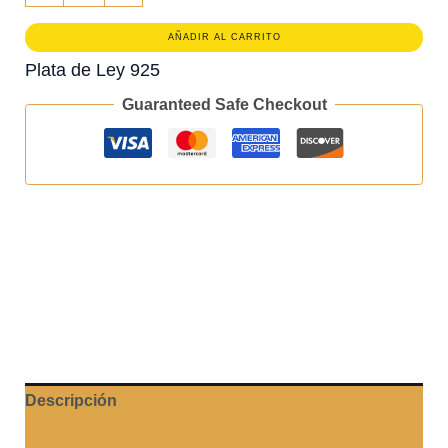
Lava
Sveroski
AÑADIR AL CARRITO
cantidad
Plata de Ley 925
Guaranteed Safe Checkout
Descripción
Valoraciones (0)