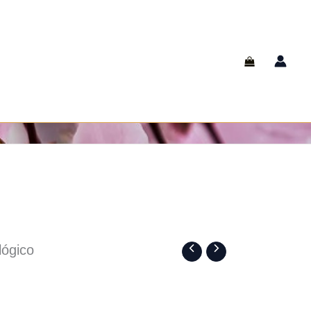
de
plátano
ecológico
cantidad
lógico